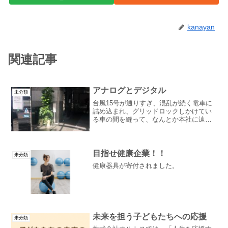
kanayan
関連記事
アナログとデジタル
未分類
台風15号が通りすぎ、混乱が続く電車に
詰め込まれ、グリッドロックしかけてい
る車の間を縫って、なんとか本社に辿り
着いたら、停電していました。エレベー
ターやエアコンが使えないのは当然です
が、光電話にしている為に、電話が掛か
らない、 掛けられない...
目指せ健康企業！！
未分類
健康器具が寄付されました。
未来を担う子どもたちへの応援
未分類