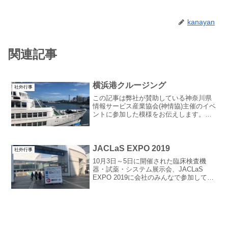
kanayan
関連記事
横浜港クルージング
社外行事
この記事は弊社が賛助している神奈川県
情報サービス産業協会(神情協)主催のイベ
ントに参加した模様をお伝えします。神
情協さんでは毎年恒例でクルーズパーテ
ィを企画されており、 カミさんと２人で
参加しました。例年はナイトクルーズで
したが、今年はディ...
JACLaS EXPO 2019
社外行事
10月3日～5日に開催された臨床検査機
器・試薬・システム展示会、JACLaS
EXPO 2019に会社のみんなで参加してき
ました。自分たちが開発に携わっている
血液凝固測定装置のお披露目だった訳で
すが、会場の内での撮影は禁止、残念。
パシフィコ...