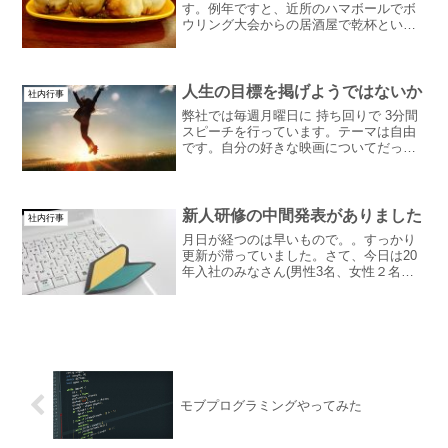
す。例年ですと、近所のハマボールでボ
ウリング大会からの居酒屋で乾杯という
流れなのですが、今年は久しぶりに中華
街でちょっと豪華なもの食べましょう！
となりました。いやー美味しかったです
ね！！語彙力がないので...
人生の目標を掲げようではないか
社内行事
弊社では毎週月曜日に 持ち回りで 3分間
スピーチを行っています。テーマは自由
です。自分の好きな映画についてだった
り、時事ネタだったり。僕もやってみた
んだけど、いやー3分間って短い。短すぎ
る。やってみればわかるって。で、僕の
テーマは「人生の目...
新人研修の中間発表がありました
社内行事
月日が経つのは早いもので。。すっかり
更新が滞っていました。さて、今日は20
年入社のみなさん(男性3名、女性２名の5
名！)のJava研修中間発表がありました！
そこで今回はここまでの研修を振り返っ
てみようかなと思います。今年はコロナ
の影響でほと...
モブプログラミングやってみた