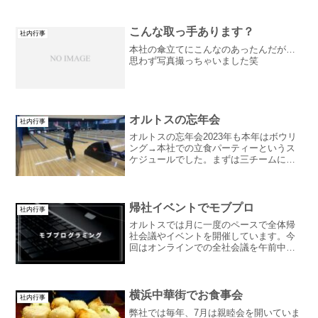
こんな取っ手あります？
社内行事
本社の傘立てにこんなのあったんだが…
思わず写真撮っちゃいました笑
オルトスの忘年会
社内行事
オルトスの忘年会2023年も本年はボウリ
ング→本社での立食パーティーというス
ケジュールでした。まずは三チームに分
かれて景品をかけたボウリングです。思
いのほかチームバランスに偏りが出てし
まい、すごい結果に好スコアを目指すあ
まり後日筋肉痛に悩ま...
帰社イベントでモブプロ
社内行事
オルトスでは月に一度のペースで全体帰
社会議やイベントを開催しています。今
回はオンラインでの全社会議を午前中の
みで開催する予定だったのですが、終日
で集まれる人が多かったので午後はモブ
プログラミング大会を開催しました！モ
ブプログラミングとは一人...
横浜中華街でお食事会
社内行事
弊社では毎年、7月は親睦会を開いていま