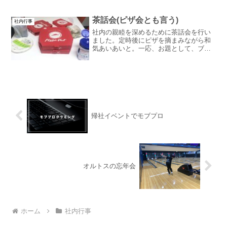
で集まれる人が多かったので午後はモブ
プログラミング大会を開催しました！モ
ブプログラミングとは一人...
茶話会(ピザ会とも言う)
社内行事
社内の親睦を深めるために茶話会を行い
ました。定時後にピザを摘まみながら和
気あいあいと。一応、お題として、ブレ
インストーミングを行っていましたが、
親睦を深めることが目的でしたので……2
回、3回と続けていく事と参加したいと思
わせる事が大切だと考...
帰社イベントでモブプロ
オルトスの忘年会
ホーム
社内行事