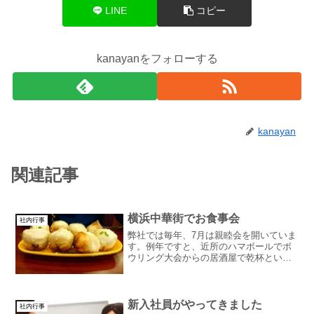
LINE
コピー
kanayanをフォローする
kanayan
関連記事
横浜中華街でお食事会
社内行事
弊社では毎年、7月は親睦会を開いていま
す。例年ですと、近所のハマボールでボ
ウリング大会からの居酒屋で乾杯という
流れなのですが、今年は久しぶりに中華
街でちょっと豪華なもの食べましょう！
となりました。いやー美味しかったです
ね！！語彙力がないので...
新入社員がやってきました
社内行事