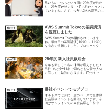
早いものであっという間に20年度が終わ
り、21年度が始まり、4月も終わろうとし
ていますね。さて、今年も2名の新卒の方
が入社してくれました！二人共物怖じす
ることもなく、自分の軸を持ちながら社
会人としての一歩を踏み出してくれてい
るなぁと感じます...
AWS Summit Tokyoの基調講演
社内行事
を視聴しました
AWS Summit Tokyo開催されています
ね。最終日の基調講演( 10:00 ～ 11:30 )
を有志で視聴しました。プロジェクタで
上映して見たい人がふらっとやって来る
というスタイル。この辺は割と自由な働
き方な社風が出てるのかなぁと思...
25年度 新入社員歓迎会
社内行事
今年も新しくニ名の仲間が増えました！
男性1名と女性1名で両名とも栄養や人体
に詳しくて勉強になります。ITだけでは
なく健康企業も目指せそうです。入社式
のあとのランチ会の様子です。歓迎会の
様子その１です歓迎会の様子その２です
最後はいい感じの階段...
帰社イベントでモブプロ
社内行事
オルトスでは月に一度のペースで全体帰
社会議やイベントを開催しています。今
回はオンラインでの全社会議を午前中の
みで開催する予定だったのですが、終日